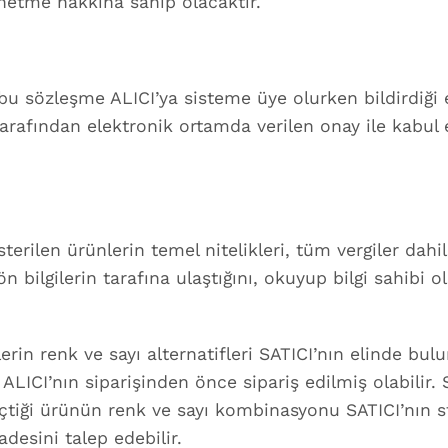
shetme hakkına sahip olacaktır.
u sözleşme ALICI’ya sisteme üye olurken bildirdiği e
 tarafından elektronik ortamda verilen onay ile kabul 
terilen ürünlerin temel nitelikleri, tüm vergiler dahi
ön bilgilerin tarafına ulaştığını, okuyup bilgi sahibi
in renk ve sayı alternatifleri SATICI’nın elinde bulun
LICI’nın siparişinden önce sipariş edilmiş olabilir. S
seçtiği ürünün renk ve sayı kombinasyonu SATICI’nın 
desini talep edebilir.