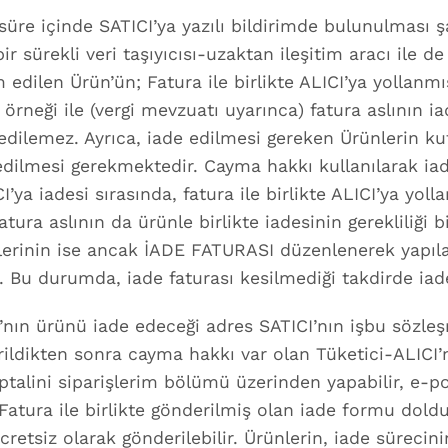
üre içinde SATICI’ya yazılı bildirimde bulunulması şar
ir sürekli veri taşıyıcısı-uzaktan ileşitim aracı ile de
lim edilen Ürün’ün; Fatura ile birlikte ALICI’ya yolla
ı örneği ile (vergi mevzuatı uyarınca) fatura aslının
edilemez. Ayrıca, iade edilmesi gereken Ürünlerin kut
m edilmesi gerekmektedir. Cayma hakkı kullanılarak i
CI’ya iadesi sırasında, fatura ile birlikte ALICI’ya y
tura aslının da ürünle birlikte iadesinin gerekliliği bi
lerinin ise ancak İADE FATURASI düzenlenerek yapılac
ir. Bu durumda, iade faturası kesilmediği takdirde i
nın ürünü iade edeceği adres SATICI’nın işbu sözleşm
rildikten sonra cayma hakkı var olan Tüketici-ALICI’
ptalini siparişlerim bölümü üzerinden yapabilir, e-po
Fatura ile birlikte gönderilmiş olan iade formu doldur
retsiz olarak gönderilebilir. Ürünlerin, iade sürecini