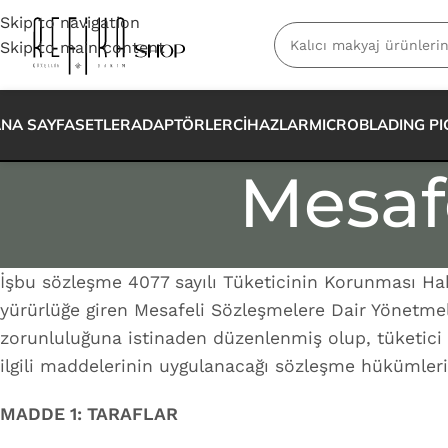
Skip to navigation
Skip to main content
NA SAYFA
SETLER
ADAPTÖRLER
CİHAZLAR
MICROBLADING P
Mesafe
İşbu sözleşme 4077 sayılı Tüketicinin Korunması Ha
yürürlüğe giren Mesafeli Sözleşmelere Dair Yönetmeli
zorunluluğuna istinaden düzenlenmiş olup, tüketici
ilgili maddelerinin uygulanacağı sözleşme hükümleri 
MADDE 1: TARAFLAR