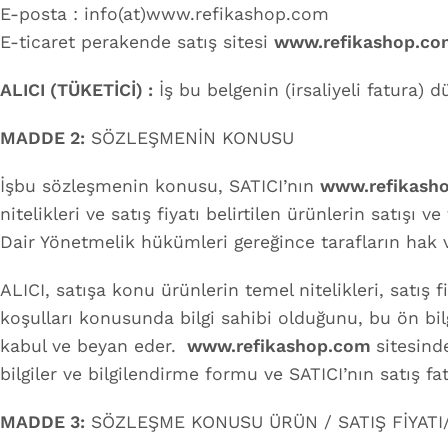
E-posta : info(at)www.refikashop.com
E-ticaret perakende satış sitesi
www.refikashop.co
ALICI (TÜKETİCİ) :
İş bu belgenin (irsaliyeli fatura) d
MADDE 2:
SÖZLEŞMENİN KONUSU
İşbu sözleşmenin konusu, SATICI’nın
www.refikash
nitelikleri ve satış fiyatı belirtilen ürünlerin satışı
Dair Yönetmelik hükümleri gereğince tarafların hak 
ALICI, satışa konu ürünlerin temel nitelikleri, satış f
koşulları konusunda bilgi sahibi olduğunu, bu ön bilg
kabul ve beyan eder.
www.refikashop.com
sitesind
bilgiler ve bilgilendirme formu ve SATICI’nın satış f
MADDE 3:
SÖZLEŞME KONUSU ÜRÜN / SATIŞ FİYATI/