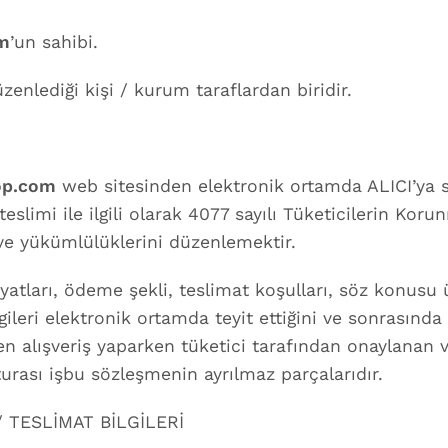
m
’un sahibi.
üzenlediği kişi / kurum taraflardan biridir.
op.com
web sitesinden elektronik ortamda ALICI’ya satı
 ve teslimi ile ilgili olarak 4077 sayılı Tüketicilerin
ve yükümlülüklerini düzenlemektir.
iyatları, ödeme şekli, teslimat koşulları, söz konusu ü
ileri elektronik ortamda teyit ettiğini ve sonrasında
en alışveriş yaparken tüketici tarafından onaylanan 
aturası işbu sözleşmenin ayrılmaz parçalarıdır.
 TESLİMAT BİLGİLERİ