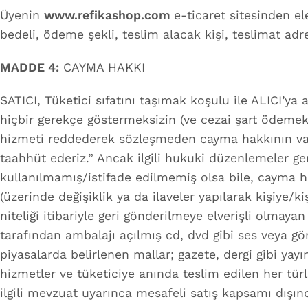
Üyenin
www.refikashop.com
e-ticaret sitesinden el
bedeli, ödeme şekli, teslim alacak kişi, teslimat adre
MADDE 4:
CAYMA HAKKI
SATICI, Tüketici sıfatını taşımak koşulu ile ALICI’y
hiçbir gerekçe göstermeksizin (ve cezai şart ödemeks
hizmeti reddederek sözleşmeden cayma hakkının var o
taahhüt ederiz.” Ancak ilgili hukuki düzenlemeler ge
kullanılmamış/istifade edilmemiş olsa bile, cayma ha
(üzerinde değişiklik ya da ilaveler yapılarak kişiye/ki
niteliği itibariyle geri gönderilmeye elverişli olma
tarafından ambalajı açılmış cd, dvd gibi ses veya görü
piyasalarda belirlenen mallar; gazete, dergi gibi yay
hizmetler ve tüketiciye anında teslim edilen her türl
ilgili mevzuat uyarınca mesafeli satış kapsamı dışın