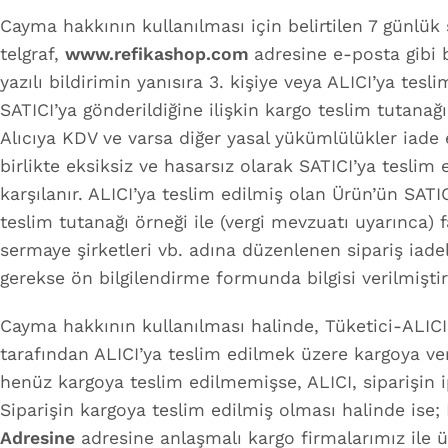
Cayma hakkının kullanılması için belirtilen 7 günlük s
telgraf,
www.refikashop.com
adresine e-posta gibi b
yazılı bildirimin yanısıra 3. kişiye veya ALICI’ya tes
SATICI’ya gönderildiğine ilişkin kargo teslim tutanağ
Alıcıya KDV ve varsa diğer yasal yükümlülükler iade 
birlikte eksiksiz ve hasarsız olarak SATICI’ya tesli
karşılanır. ALICI’ya teslim edilmiş olan Ürün’ün SATI
teslim tutanağı örneği ile (vergi mevzuatı uyarınca) fa
sermaye şirketleri vb. adına düzenlenen sipariş iade
gerekse ön bilgilendirme formunda bilgisi verilmişt
Cayma hakkının kullanılması halinde, Tüketici-ALICI’
tarafından ALICI’ya teslim edilmek üzere kargoya ve
henüz kargoya teslim edilmemişse, ALICI, siparişin i
Siparişin kargoya teslim edilmiş olması halinde ise; 
Adresine
adresine anlaşmalı kargo firmalarımız ile üc