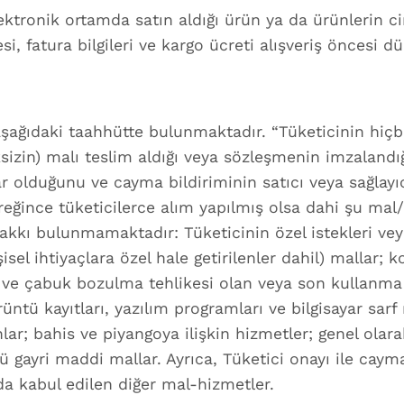
ektronik ortamda satın aldığı ürün ya da ürünlerin ci
si, fatura bilgileri ve kargo ücreti alışveriş öncesi d
a aşağıdaki taahhütte bulunmaktadır. “Tüketicinin hi
izin) malı teslim aldığı veya sözleşmenin imzalandığ
lduğunu ve cayma bildiriminin satıcı veya sağlayıcı
reğince tüketicilerce alım yapılmış olsa dahi şu mal/
kkı bulunmamaktadır: Tüketicinin özel istekleri veya
şisel ihtiyaçlara özel hale getirilenler dahil) mallar; 
yan ve çabuk bozulma tehlikesi olan veya son kullanma
ntü kayıtları, yazılım programları ve bilgisayar sarf 
ınlar; bahis ve piyangoya ilişkin hizmetler; genel ola
ü gayri maddi mallar. Ayrıca, Tüketici onayı ile caym
da kabul edilen diğer mal-hizmetler.