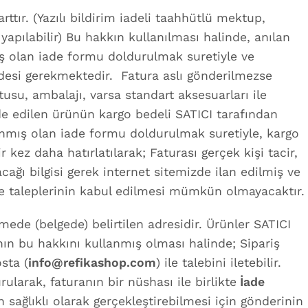
ttır. (Yazılı bildirim iadeli taahhütlü mektup,
 yapılabilir) Bu hakkın kullanılması halinde, anılan
nmış olan iade formu doldurulmak suretiyle ve
 iadesi gerekmektedir. Fatura aslı gönderilmezse
usu, ambalajı, varsa standart aksesuarları ile
ade edilen ürünün kargo bedeli SATICI tarafından
ollanmış olan iade formu doldurulmak suretiyle, kargo
r kez daha hatırlatılarak; Faturası gerçek kişi tacir,
ağı bilgisi gerek internet sitemizde ilan edilmiş ve
ade taleplerinin kabul edilmesi mümkün olmayacaktır.
ede (belgede) belirtilen adresidir. Ürünler SATICI
nın bu hakkını kullanmış olması halinde; Sipariş
sta (
info@refikashop.com
) ile talebini iletebilir.
ularak, faturanın bir nüshası ile birlikte
İade
n sağlıklı olarak gerçekleştirebilmesi için gönderinin