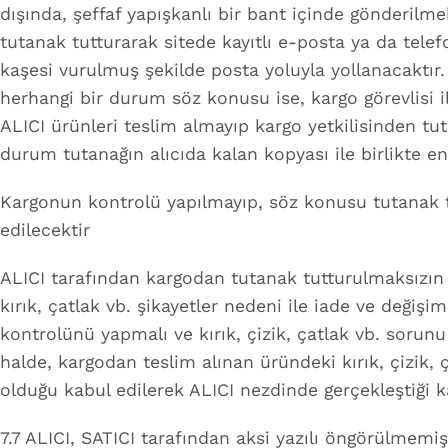
dışında, şeffaf yapışkanlı bir bant içinde gönderil
tutanak tutturarak sitede kayıtlı e-posta ya da telef
kaşesi vurulmuş şekilde posta yoluyla yollanacaktır.
herhangi bir durum söz konusu ise, kargo görevlisi i
ALICI ürünleri teslim almayıp kargo yetkilisinden 
durum tutanağın alıcıda kalan kopyası ile birlikte en 
Kargonun kontrolü yapılmayıp, söz konusu tutanak t
edilecektir
ALICI tarafından kargodan tutanak tutturulmaksızın i
kırık, çatlak vb. şikayetler nedeni ile iade ve değiş
kontrolünü yapmalı ve kırık, çizik, çatlak vb. sorun
halde, kargodan teslim alınan üründeki kırık, çizik,
olduğu kabul edilerek ALICI nezdinde gerçekleştiği ka
7.7 ALICI, SATICI tarafından aksi yazılı öngörülmem