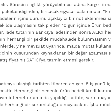
ilir. Sürecin sağlıklı yürüyebilmesi adına kargo fi
 paketlendiğinden, kırılacak eşyalar bakımından “kırı
İadelerin içine durumu açıklayıcı bir not eklenmesi i
ekilde ulaşmasını takip eden 10 gün içinde Ürün bedeli
apılır. İade tutarının Bankaya iadesinden sonra ALICI
ICI’nın herhangi bir şekilde müdahalede bulunmasın
rünlerde, yine mevzuat uyarınca, malda mutat kulla
ticinin kusurundan kaynaklanan bir değer azalması s
atış fiyatını) SATICI’ya tazmin etmesi gerekir.
atıcıya ulaştığı tarihten itibaren en geç 5 iş günü iç
cektir. Herhangi bir nedenle ürün bedeli kredi kartın
yın internet ortamında yapıldığı tarihte, var olmay
nde herhangi bir sorumluluğu olmayacaktır. İşbu müc