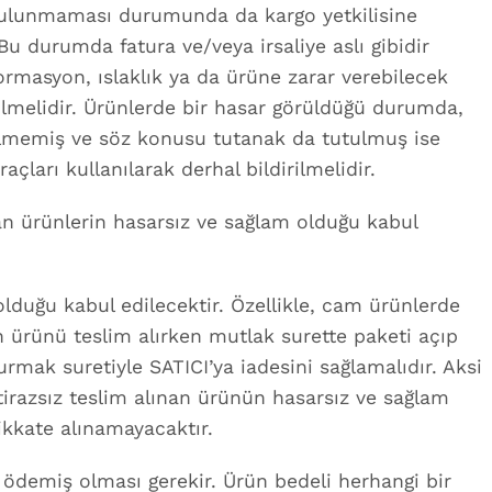
e bulunmaması durumunda da kargo yetkilisine
Bu durumda fatura ve/veya irsaliye aslı gibidir
ormasyon, ıslaklık ya da ürüne zarar verebilecek
dilmelidir. Ürünlerde bir hasar görüldüğü durumda,
dilmemiş ve söz konusu tutanak da tutulmuş ise
çları kullanılarak derhal bildirilmelidir.
n ürünlerin hasarsız ve sağlam olduğu kabul
olduğu kabul edilecektir. Özellikle, cam ürünlerde
an ürünü teslim alırken mutlak surette paketi açıp
rmak suretiyle SATICI’ya iadesini sağlamalıdır. Aksi
itirazsız teslim alınan ürünün hasarsız ve sağlam
dikkate alınamayacaktır.
 ödemiş olması gerekir. Ürün bedeli herhangi bir