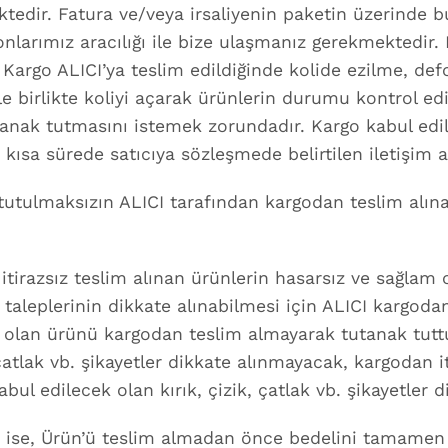
mektedir. Fatura ve/veya irsaliyenin paketin üzerind
onlarımız aracılığı ile bize ulaşmanız gerekmektedir. 
 Kargo ALICI’ya teslim edildiğinde kolide ezilme, def
le birlikte koliyi açarak ürünlerin durumu kontrol e
tutanak tutmasını istemek zorundadır. Kargo kabul e
kısa sürede satıcıya sözleşmede belirtilen iletişim ara
utulmaksızın ALICI tarafından kargodan teslim alına
tirazsız teslim alınan ürünlerin hasarsız ve sağlam 
im taleplerinin dikkate alınabilmesi için ALICI kargod
u olan ürünü kargodan teslim almayarak tutanak tuttu
 çatlak vb. şikayetler dikkate alınmayacak, kargodan 
bul edilecek olan kırık, çizik, çatlak vb. şikayetler 
iş ise, Ürün’ü teslim almadan önce bedelini tamamen