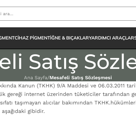
IGMENT
CİHAZ PİGMENT
İĞNE & BIÇAKLAR
YARDIMCI ARAÇLAR
li Satış Söz
Ana Sayfa
/
Mesafeli Satış Sözleşmesi
kkında Kanun (TKHK) 9/A Maddesi ve 06.03.2011 tari
k gereği internet üzerinden tüketiciler tarafından ge
 sıfatı taşımayan alıcılar bakımından TKHK.hükümler
aşağıdaki gibidir.