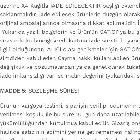
üzerine A4 Kağıtla İADE EDİLECEKTİR başlığı ekleneb
saklanmalıdır. İade edilecek ürünlerin düzgün olarak
orijinal ambalajlarında olmasına dikkat edilmelidir. 
Yukarıda yazılı belgelerin ve Ürün’ün SATICI’ ya bu ş
sırasında kullandığı kredi kartına iade sureti ile y
ilgili olduğundan, ALICI olası gecikmeler için SAT
şimdiden kabul eder. Cayma hakkı kullanılabilen ü
değişiklik ve bozulmalardan ya da genel olarak tüke
iade imkansızlığı var ise malın değerini (yukarıdaki s
MADDE 5:
SÖZLEŞME SÜRESİ
Ürünün kargoya teslimi, siparişin verilip, ödemenin s
verilmesi koşulu ile bu süre 10 gün daha uzatılabile
yükümlülüğünden kurtulmuş kabul edilir. Sipariş ona
halinde satıcının edimini yerine getirememesi hali