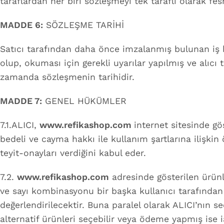
taraflardan her biri sözleşmeyi tek taraflı olarak fe
MADDE 6:
SÖZLEŞME TARİHİ
Satıcı tarafından daha önce imzalanmış bulunan iş b
olup, okuması için gerekli uyarılar yapılmış ve alıcı
zamanda sözleşmenin tarihidir.
MADDE 7:
GENEL HÜKÜMLER
7.1.ALICI,
www.refikashop.com
internet sitesinde gös
bedeli ve cayma hakkı ile kullanım şartlarına ilişkin 
teyit-onayları verdiğini kabul eder.
7.2.
www.refikashop.com
adresinde gösterilen ürünler
ve sayı kombinasyonu bir başka kullanıcı tarafından A
değerlendirilecektir. Buna paralel olarak ALICI’nın 
alternatif ürünleri seçebilir veya ödeme yapmış ise ia