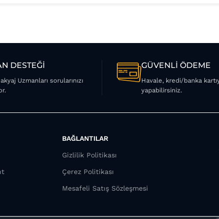
N DESTEĞİ
GÜVENLİ ÖDEME
Makyaj Uzmanları sorularınızı
Havale, kredi/banka kart
or.
yapabilirsiniz.
BAĞLANTILAR
Gizlilik Politikası
nt
Çerez Politikası
Mesafeli Satış Sözleşmesi