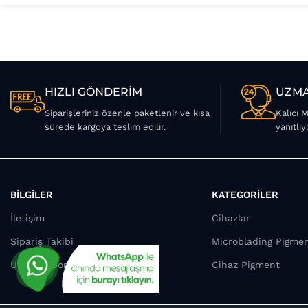
HIZLI GÖNDERİM
UZMA
Siparişleriniz özenle paketlenir ve kısa
Kalıcı 
sürede kargoya teslim edilir.
yanıtlıy
BİLGİLER
KATEGORİLER
İletişim
Cihazlar
Sipariş Takibi
Microblading Pigme
Uzmana Sor
Cihaz Pigment