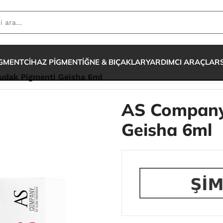
IGMENT
CİHAZ PİGMENT
İĞNE & BIÇAKLAR
YARDIMCI ARAÇLAR
dak Pigmenti Geisha 6ml
AS Company
Geisha 6ml