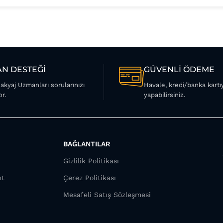
N DESTEĞİ
GÜVENLİ ÖDEME
Makyaj Uzmanları sorularınızı
Havale, kredi/banka kart
or.
yapabilirsiniz.
BAĞLANTILAR
Gizlilik Politikası
nt
Çerez Politikası
Mesafeli Satış Sözleşmesi