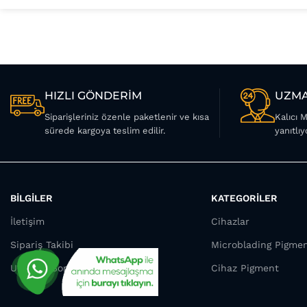
HIZLI GÖNDERİM
UZMA
Siparişleriniz özenle paketlenir ve kısa
Kalıcı 
sürede kargoya teslim edilir.
yanıtlıy
BİLGİLER
KATEGORİLER
İletişim
Cihazlar
Sipariş Takibi
Microblading Pigme
Uzmana Sor
Cihaz Pigment