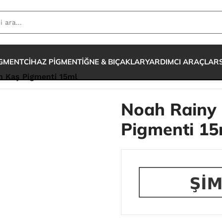
IGMENT
CİHAZ PİGMENT
İĞNE & BIÇAKLAR
YARDIMCI ARAÇLAR
 Kaş Pigmenti 15ml
Noah Rainy
Pigmenti 15