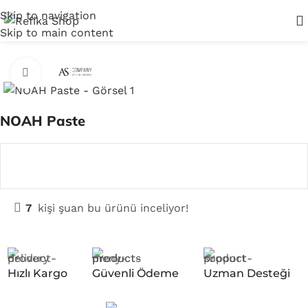
Skip to navigation
Skip to main content
Ana Sayfa
Yardımcı Araçlar
Click to enlarge
NOAH Paste
7
kişi şuan bu ürünü inceliyor!
Hızlı Kargo
Güvenli Ödeme
Uzman Desteği