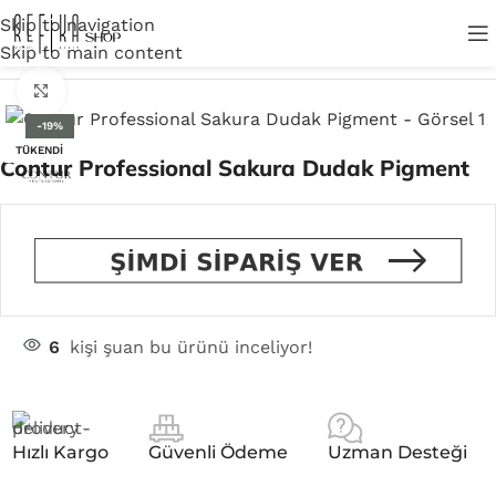
Skip to navigation
Skip to main content
Ana Sayfa
/
Cihaz Pigment
/
Dudak Pigment
Click to enlarge
-19%
TÜKENDI
Contur Professional Sakura Dudak Pigment
6
kişi şuan bu ürünü inceliyor!
Hızlı Kargo
Güvenli Ödeme
Uzman Desteği