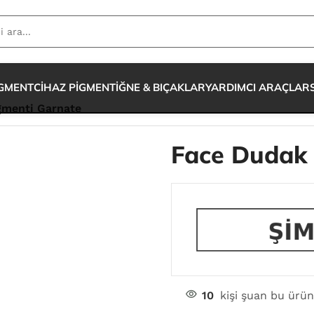
IGMENT
CİHAZ PİGMENT
İĞNE & BIÇAKLAR
YARDIMCI ARAÇLAR
gmenti Garnate
Face Dudak 
10
kişi şuan bu ürün