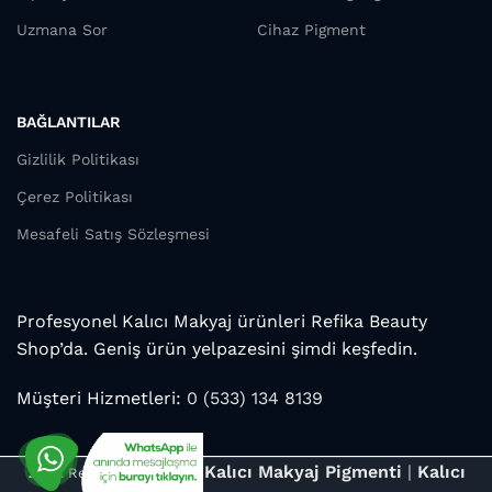
Uzmana Sor
Cihaz Pigment
BAĞLANTILAR
Gizlilik Politikası
Çerez Politikası
Mesafeli Satış Sözleşmesi
Profesyonel Kalıcı Makyaj ürünleri Refika Beauty
Shop’da. Geniş ürün yelpazesini şimdi keşfedin.
Müşteri Hizmetleri:
0 (533) 134 8139
Kalıcı Makyaj Pigmenti
|
Kalıcı
2026. Refika Beauty Shop