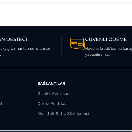
N DESTEĞİ
GÜVENLİ ÖDEME
Makyaj Uzmanları sorularınızı
Havale, kredi/banka kart
or.
yapabilirsiniz.
BAĞLANTILAR
Gizlilik Politikası
nt
Çerez Politikası
Mesafeli Satış Sözleşmesi