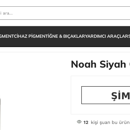
IGMENT
CİHAZ PİGMENT
İĞNE & BIÇAKLAR
YARDIMCI ARAÇLAR
Noah Siyah 
12
kişi şuan bu ürün