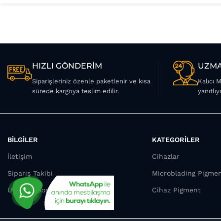
HIZLI GÖNDERİM
UZMA
Siparişleriniz özenle paketlenir ve kısa
Kalıcı 
sürede kargoya teslim edilir.
yanıtlıy
BİLGİLER
KATEGORİLER
İletişim
Cihazlar
Sipariş Takibi
Microblading Pigme
Uzmana Sor
Cihaz Pigment