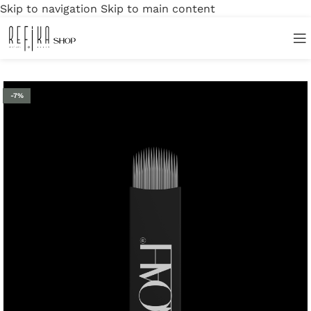
Skip to navigation
Skip to main content
Ana Sayfa
/
iğne & Bıçaklar
-7%