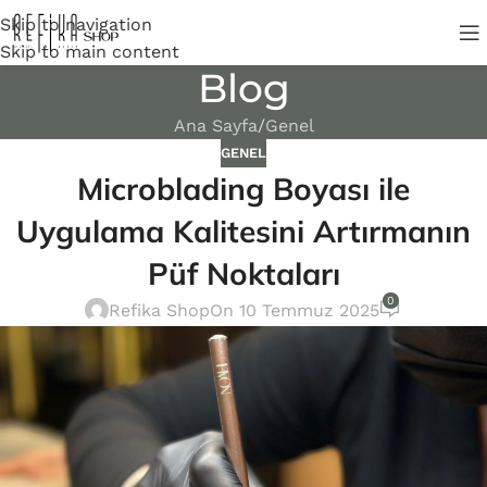
Skip to navigation
Skip to main content
Blog
Ana Sayfa
Genel
GENEL
Microblading Boyası ile
Uygulama Kalitesini Artırmanın
Püf Noktaları
0
Refika Shop
On 10 Temmuz 2025